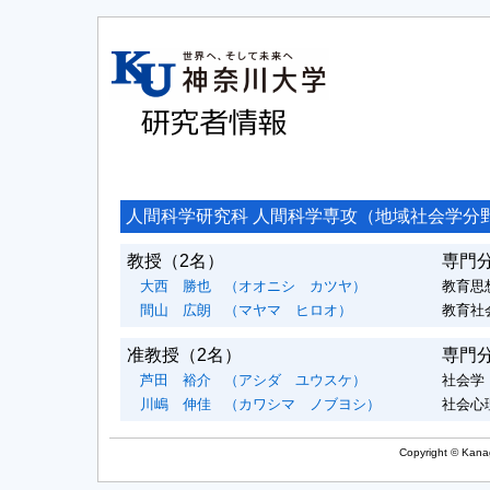
人間科学研究科 人間科学専攻（地域社会学分
教授
（2名）
専門
大西 勝也
（オオニシ カツヤ）
教育思想
間山 広朗
（マヤマ ヒロオ）
教育社
准教授
（2名）
専門
芦田 裕介
（アシダ ユウスケ）
社会学
川嶋 伸佳
（カワシマ ノブヨシ）
社会心
Copyright © Kanag