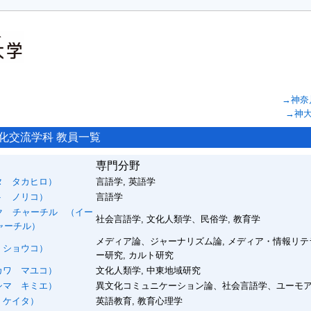
→神奈
→神
化交流学科 教員一覧
専門分野
 タカヒロ）
言語学, 英語学
 ノリコ）
言語学
ク チャーチル
（イー
社会言語学, 文化人類学、民俗学, 教育学
ャーチル）
メディア論、ジャーナリズム論, メディア・情報リテ
ショウコ）
ー研究, カルト研究
ワ マユコ）
文化人類学, 中東地域研究
マ キミエ）
異文化コミュニケーション論、社会言語学、ユーモ
 ケイタ）
英語教育, 教育心理学