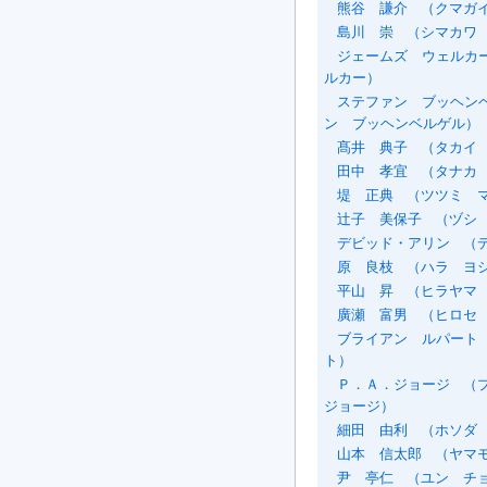
熊谷 謙介
（クマガイ
島川 崇
（シマカワ
ジェームズ ウェルカ
ルカー）
ステファン ブッヘン
ン ブッヘンベルゲル）
髙井 典子
（タカイ
田中 孝宜
（タナカ 
堤 正典
（ツツミ 
辻子 美保子
（ヅシ 
デビッド・アリン
（デ
原 良枝
（ハラ ヨ
平山 昇
（ヒラヤマ
廣瀬 富男
（ヒロセ
ブライアン ルパート
ト）
Ｐ．Ａ．ジョージ
（プ
ジョージ）
細田 由利
（ホソダ
山本 信太郎
（ヤマモ
尹 亭仁
（ユン チ