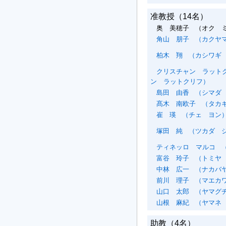
准教授
（14名）
奥 美穂子
（オク 
角山 朋子
（カクヤマ
柏木 翔
（カシワギ
クリスチャン ラット
ン ラットクリフ）
島田 由香
（シマダ
髙木 南欧子
（タカギ
崔 瑛
（チェ ヨン
塚田 純
（ツカダ 
ティネッロ マルコ
（
富谷 玲子
（トミヤ
中林 広一
（ナカバヤ
前川 理子
（マエカワ
山口 太郎
（ヤマグチ
山根 麻紀
（ヤマネ
助教
（4名）