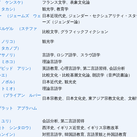
 ケンスケ）
フランス文学、表象文化論
 タカシ）
観光学, 教育学
ー
（ジェームズ ウェ
日本近現代史, ジェンダー・セクシュアリティ・スタ
ーズ（ジェンダー論）
ベルゲル
（ステファ
比較文学, グラフィックフィクション
 ノリコ）
観光学
タカノブ）
マサノリ）
言語学, ロシア語学、スラヴ語学
ミホコ）
理論言語学
ビッド アリン）
英語教育, 心理言語学, 第二言語習得, 会話分析
シエ）
比較文化・比較基層文化論, 朗読学（音声読書論）
 ノボル）
日本近代史, 観光史
 トミオ）
理論言語学
（ブライアン ルパー
日本宗教史、日本文化史, 東アジア宗教文化史、文献
ラット アブラハム
 ユリ）
会話分析, 第二言語習得
ト シンタロウ）
西洋史, イギリス近世史, イギリス宗教改革
ョンイン）
対照言語学, 韓国語教育, 言語景観と外国語教育