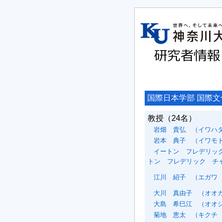
国際日本学部 国際文
教授
（24名）
岩畑 貴弘
（イワハタ
岩本 典子
（イワモト
イートン フレデリッ
トン フレデリック チ
江川 紹子
（エガワ 
大川 真由子
（オオカ
大島 希巳江
（オオシ
菊地 恵太
（キクチ