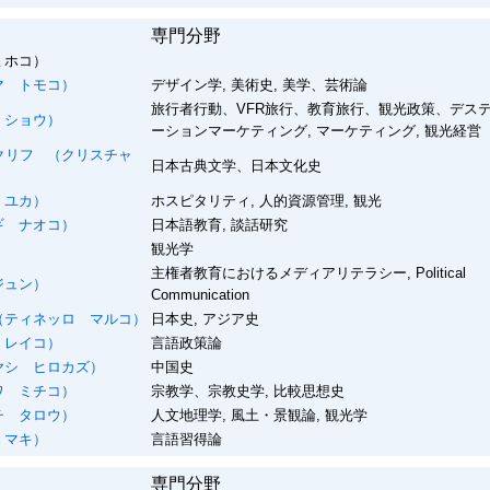
専門分野
ミホコ）
 トモコ）
デザイン学, 美術史, 美学、芸術論
旅行者行動、VFR旅行、教育旅行、観光政策、デス
 ショウ）
ーションマーケティング, マーケティング, 観光経営
クリフ
（クリスチャ
日本古典文学、日本文化史
 ユカ）
ホスピタリティ, 人的資源管理, 観光
 ナオコ）
日本語教育, 談話研究
）
観光学
主権者教育におけるメディアリテラシー, Political
ジュン）
Communication
ティネッロ マルコ）
日本史, アジア史
 レイコ）
言語政策論
シ ヒロカズ）
中国史
 ミチコ）
宗教学、宗教史学, 比較思想史
 タロウ）
人文地理学, 風土・景観論, 観光学
 マキ）
言語習得論
専門分野